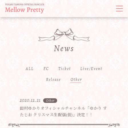
News
ALL
FC
Ticket
Live/Event
Release
Other
2020.12.21
Other
田村ゆかりオフィシャルチャンネル「ゆかり す
たじお クリスマス生配信(仮)」決定！！