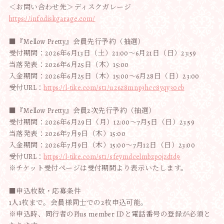
＜お問い合わせ先＞ディスクガレージ
https://info.diskgarage.com/
■『Mellow Pretty』会員先行予約（抽選）
受付期間：2026年6月13日（土）21:00〜6月21日（日）23:59
当落発表：2026年6月25日（木）15:00
入金期間：2026年6月25日（木）15:00〜6月28日（日）23:00
受付URL：
https://l-tike.com/st1/u26z8mnp3hcc8yqy30cb
■『Mellow Pretty』会員2次先行予約（抽選）
受付期間：2026年6月29日（月）12:00〜7月5日（日）23:59
当落発表：2026年7月9日（木）15:00
入金期間：2026年7月9日（木）15:00〜7月12日（日）23:00
受付URL：
https://l-tike.com/st1/sfeymdcelmbzp0jzdtd9
※チケット受付ページは受付期間より表示いたします。
■申込枚数・応募条件
1人1枚まで。会員様同士での2枚申込可能。
※申込時、同行者のPlus member IDと電話番号の登録が必須と