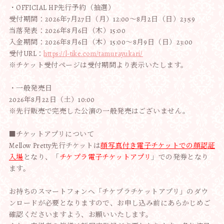
・OFFICIAL HP先行予約（抽選）
受付期間：2026年7月27日（月）12:00〜8月2日（日）23:59
当落発表：2026年8月6日（木）15:00
入金期間：2026年8月6日（木）15:00〜8月9日（日）23:00
受付URL：
https://l-tike.com/tamurayukari/
※チケット受付ページは受付期間より表示いたします。
・一般発売日
2026年8月22日（土）10:00
※先行販売で完売した公演の一般発売はございません。
■チケットアプリについて
Mellow Pretty先行チケットは
顔写真付き電子チケットでの顔認証
入場
となり、「
チケプラ電子チケットアプリ
」での発券となり
ます。
お持ちのスマートフォンへ「チケプラチケットアプリ」のダウ
ンロードが必要となりますので、お申し込み前にあらかじめご
確認くださいますよう、お願いいたします。