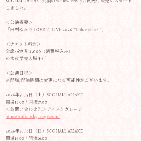
SGC HALL ARIAKE公演のMellow Pretty会員先行販売がスタート
しました。
＜公演概要＞
「田村ゆかり LOVE ♡ LIVE 2026 *Tibbar tibbar!*」
＜チケット料金＞
全席指定￥11,000（消費税込み）
※未就学児入場不可
＜公演日程＞
※開場/開演時間は変更になる可能性がございます。
2026年9月5日（土）SGC HALL ARIAKE
開場16:00 / 開演17:00
＜お問い合わせ先＞ディスクガレージ
https://info.diskgarage.com/
2026年9月6日（日）SGC HALL ARIAKE
開場15:00 / 開演16:00