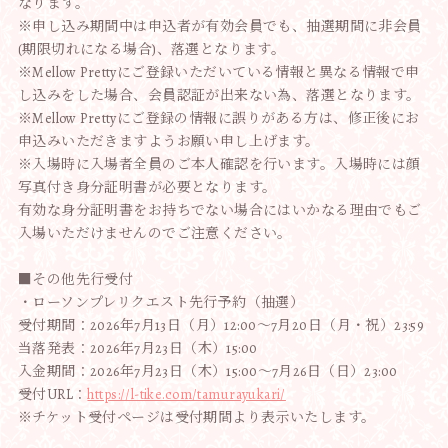
なります。
※申し込み期間中は申込者が有効会員でも、抽選期間に非会員
(期限切れになる場合)、落選となります。
※Mellow Prettyにご登録いただいている情報と異なる情報で申
し込みをした場合、会員認証が出来ない為、落選となります。
※Mellow Prettyにご登録の情報に誤りがある方は、修正後にお
申込みいただきますようお願い申し上げます。
※入場時に入場者全員のご本人確認を行います。入場時には顔
写真付き身分証明書が必要となります。
有効な身分証明書をお持ちでない場合にはいかなる理由でもご
入場いただけませんのでご注意ください。
■その他先行受付
・ローソンプレリクエスト先行予約（抽選）
受付期間：2026年7月13日（月）12:00〜7月20日（月・祝）23:59
当落発表：2026年7月23日（木）15:00
入金期間：2026年7月23日（木）15:00〜7月26日（日）23:00
受付URL：
https://l-tike.com/tamurayukari/
※チケット受付ページは受付期間より表示いたします。