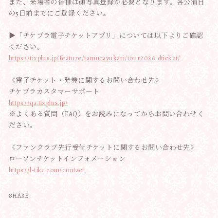
また、来場者の皆様は顔写真登録が必要となります。各公演日
の5日前までにご登録ください。
▶︎「チケプラ電子チケットアプリ」については以下よりご確認
ください。
https://tixplus.jp/feature/tamurayukari/tour2026_dticket/
《電子チケット・発券に関するお問い合わせ先》
チケプラカスタマーサポート
https://qa.tixplus.jp/
※よくある質問（FAQ）をお読みになってからお問い合わせく
ださい。
《ファンクラブ先行受付チケットに関するお問い合わせ先》
ローソンチケットインフォメーション
https://l-tike.com/contact
SHARE